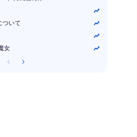
について
魔女