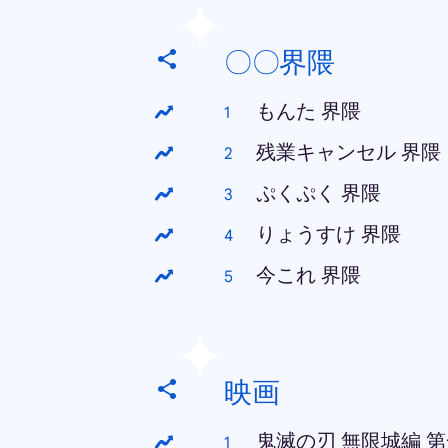
〇〇界隈
もんた 界隈
残業キャンセル 界隈
ぷくぷく 界隈
りょうすけ 界隈
今これ 界隈
映画
鬼滅の刃 無限城編 