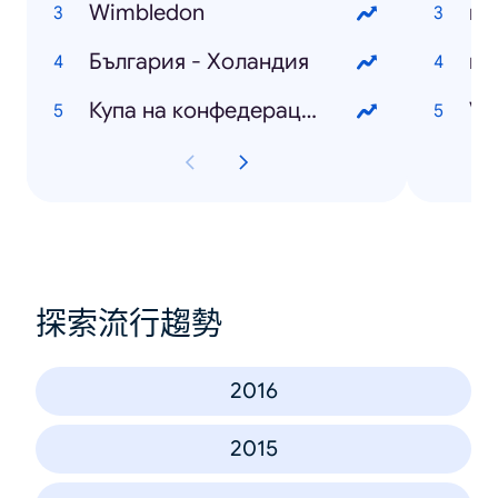
Wimbledon
из
България - Холандия
ми
Купа на конфедерациите
VI
探索流行趨勢
2016
2015