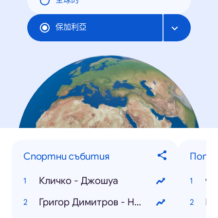
全球的
保加利亞
Спортни събития
Попул
Кличко - Джошуа
wo
Григор Димитров - Надал
Гр