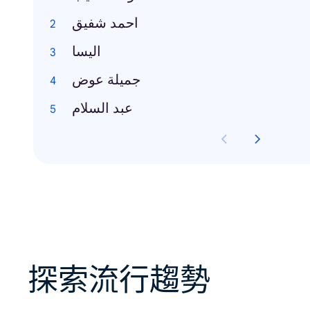
احمد شفيق
اليسا
جميلة عوض
عبد السلام
探索流行趨勢