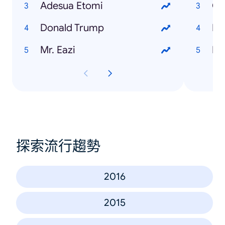
Adesua Etomi
Cl
Donald Trump
Fo
Mr. Eazi
Mo
探索流行趨勢
2016
2015