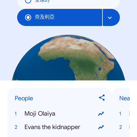
全球的
奈及利亞
People
Near 
Moji Olaiya
Re
Evans the kidnapper
Na