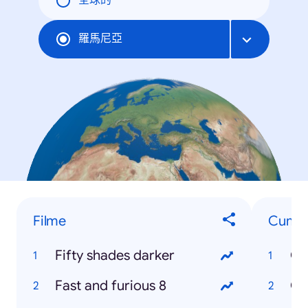
全球的
羅馬尼亞
Filme
Cum...
Fifty shades darker
Cu
Fast and furious 8