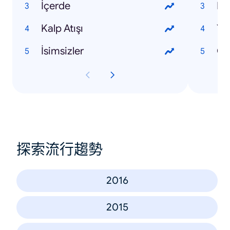
İçerde
Kalp Atışı
Yo
İsimsizler
Ca
探索流行趨勢
2016
2015