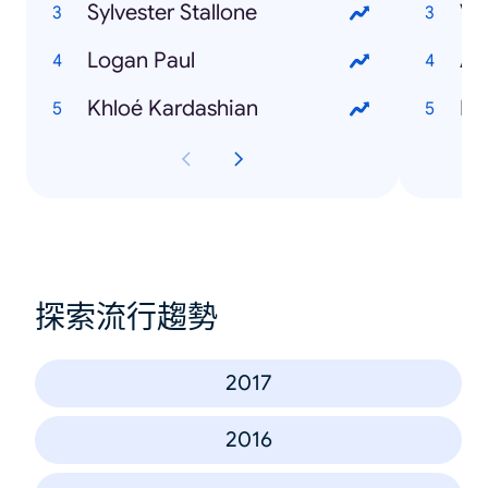
Sylvester Stallone
Ve
Logan Paul
Av
Khloé Kardashian
Bo
探索流行趨勢
2017
2016