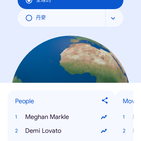
全球的
丹麥
People
Movie
Meghan Markle
Bl
Demi Lovato
De