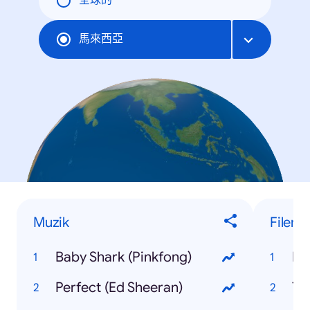
全球的
馬來西亞
Muzik
Filem
Baby Shark (Pinkfong)
Bl
Perfect (Ed Sheeran)
Th