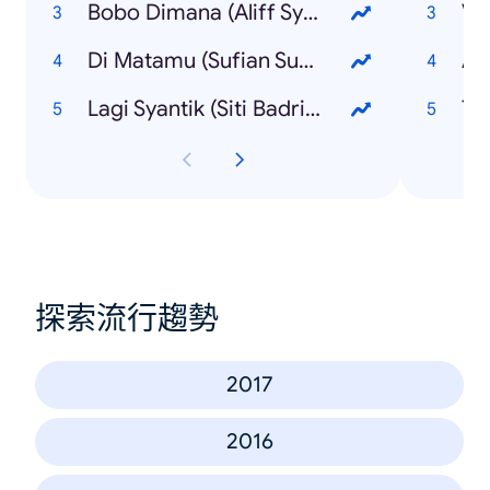
Bobo Dimana (Aliff Syukri)
Ve
Di Matamu (Sufian Suhaimi)
Av
Lagi Syantik (Siti Badriah)
Th
探索流行趨勢
2017
2016