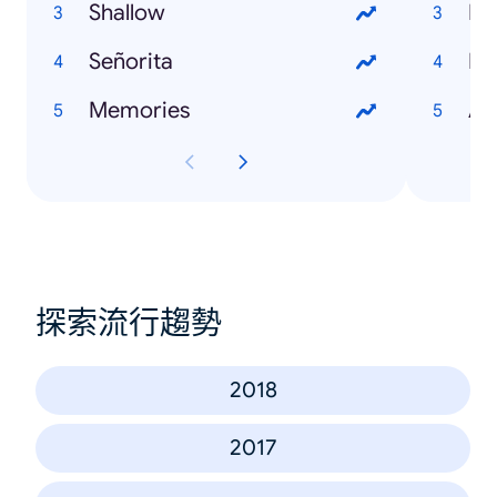
Shallow
Br
Señorita
Da
Memories
Al
探索流行趨勢
2018
2017