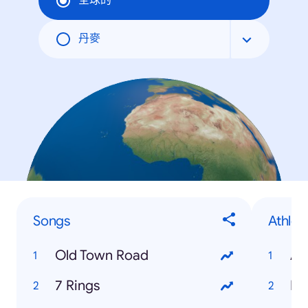
全球的
丹麥
Songs
Athlet
Old Town Road
An
7 Rings
Ne