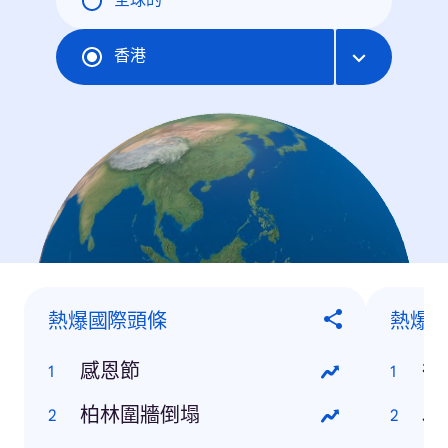
全球的
香港
熱爆國際頭條
熱爆
感恩節
柏林圍牆倒塌
J