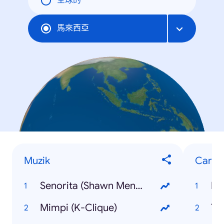
全球的
馬來西亞
Muzik
Caria
Senorita (Shawn Mendes, Camilla Cabello)
Ea
Mimpi (K-Clique)
Th