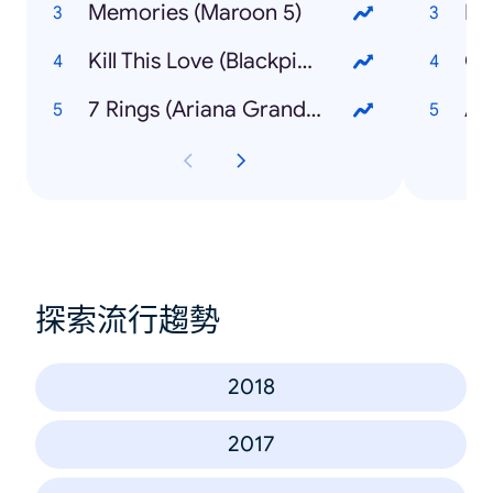
Memories (Maroon 5)
Kill This Love (Blackpink)
Co
7 Rings (Ariana Grande)
探索流行趨勢
2018
2017