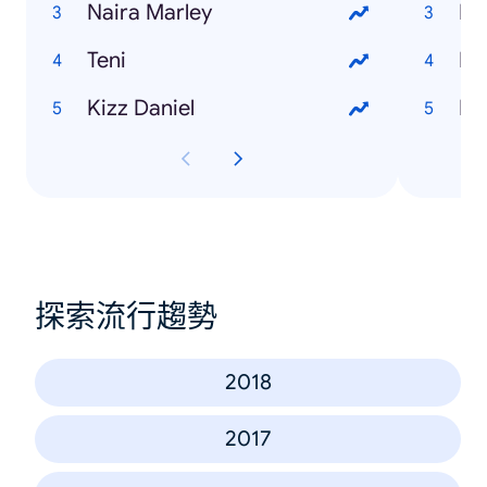
Naira Marley
Teni
Ho
Kizz Daniel
Ho
探索流行趨勢
2018
2017