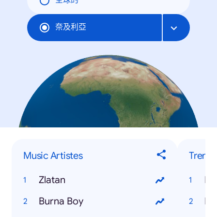
全球的
奈及利亞
Music Artistes
Trendi
Zlatan
Burna Boy
Ho