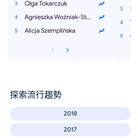
Olga Tokarczuk
Pa
Agnieszka Woźniak-Starak
Wy
Alicja Szemplińska
Ol
探索流行趨勢
2018
2017