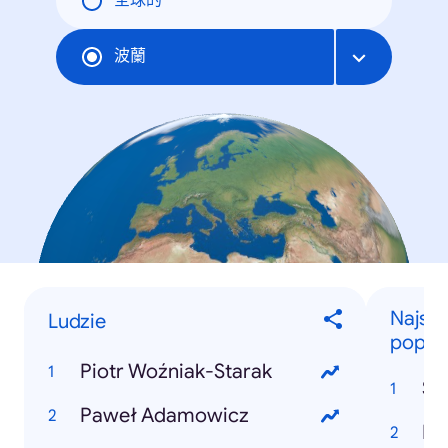
全球的
波蘭
Najszy
Ludzie
popula
Piotr Woźniak-Starak
St
Paweł Adamowicz
Pi