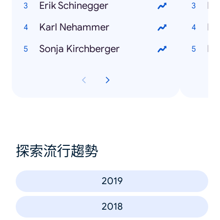
Erik Schinegger
Fr
Karl Nehammer
Do
Sonja Kirchberger
Ko
探索流行趨勢
2019
2018