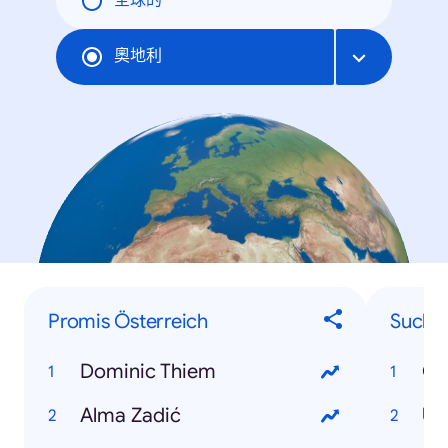
全球的
奧地利
Promis Österreich
Suchbe
Dominic Thiem
Co
Alma Zadić
US