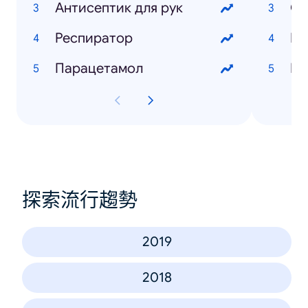
Антисептик для рук
Ос
Респиратор
Ев
Парацетамол
Па
探索流行趨勢
2019
2018