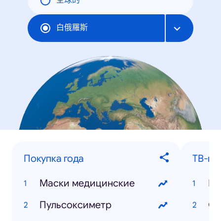
全球的
白俄羅斯
Покупка года
ТВ-шо
Маски медицинские
Би
Пульсоксиметр