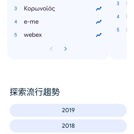
Κορωνοϊός
e-me
webex
探索流行趨勢
2019
2018