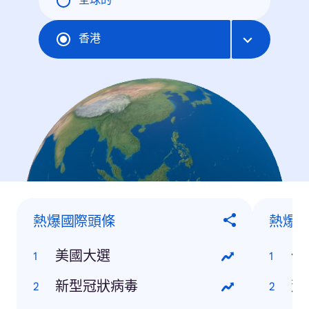
全球的
香港
熱爆國際頭條
熱爆
美國大選
何
新型冠狀病毒
蕭