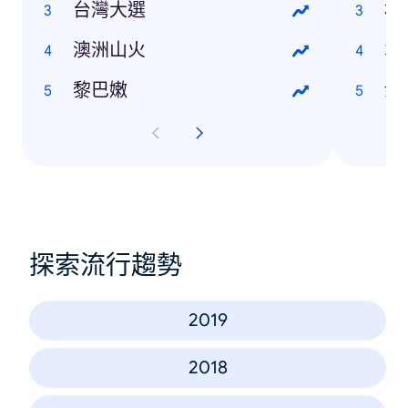
台灣大選
林
澳洲山火
袁
黎巴嫩
余
探索流行趨勢
2019
2018