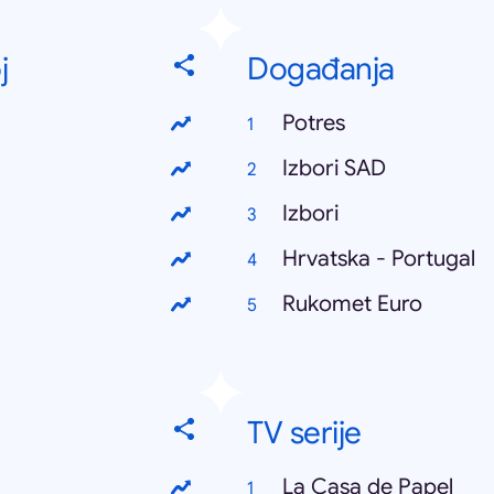
j
Događanja
Potres
Izbori SAD
Izbori
Hrvatska - Portugal
Rukomet Euro
TV serije
La Casa de Papel