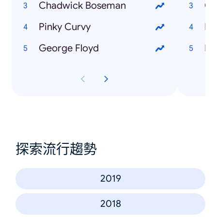
Chadwick Boseman
Co
Pinky Curvy
Ha
George Floyd
探索流行趨勢
2019
2018