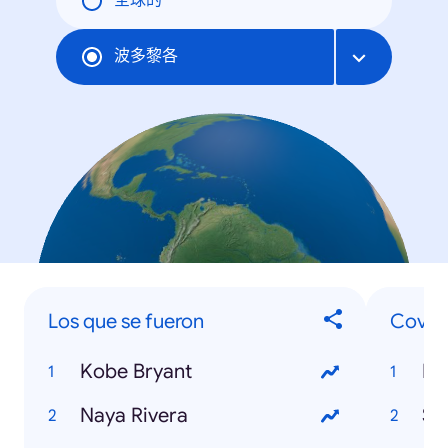
全球的
波多黎各
Los que se fueron
Covid-
Kobe Bryant
PU
Naya Rivera