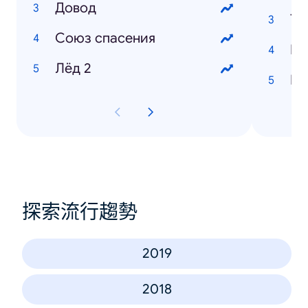
Довод
Тв
Союз cпасения
Ка
Лёд 2
Ни
探索流行趨勢
2019
2018