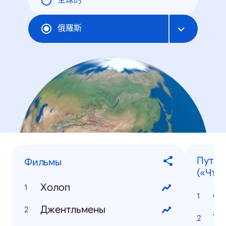
全球的
俄羅斯
Путеш
Фильмы
(«Что 
Холоп
Со
Джентльмены
Ту