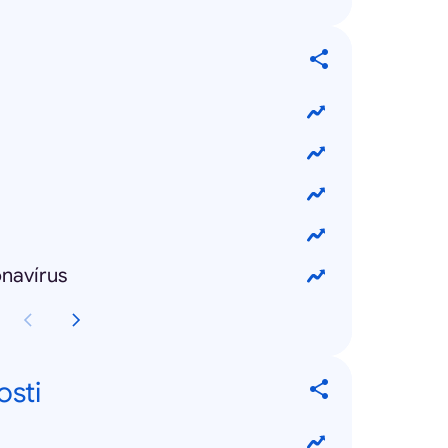
onavírus
osti