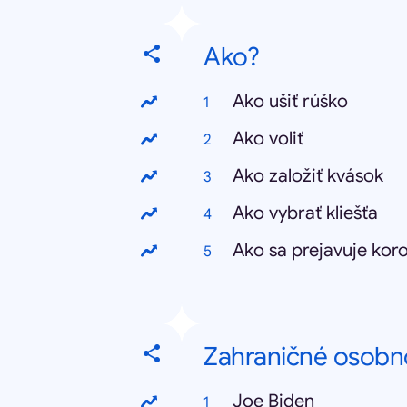
Ako?
Ako ušiť rúško
Ako voliť
Ako založiť kvások
Ako vybrať kliešťa
Ako sa prejavuje kor
Zahraničné osobn
Joe Biden