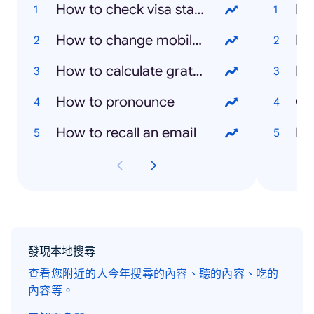
How to check visa status
How to change mobile number in emirates id
Eu
How to calculate gratuity in the UAE
Ra
How to pronounce
Cy
How to recall an email
Ex
發現本地搜尋
查看您附近的人今年搜尋的內容、聽的內容、吃的
內容等。