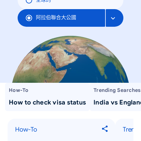
全球的
阿拉伯聯合大公國
How-To
Trending Searches
How to check visa status
India vs Englan
How-To
Trendi