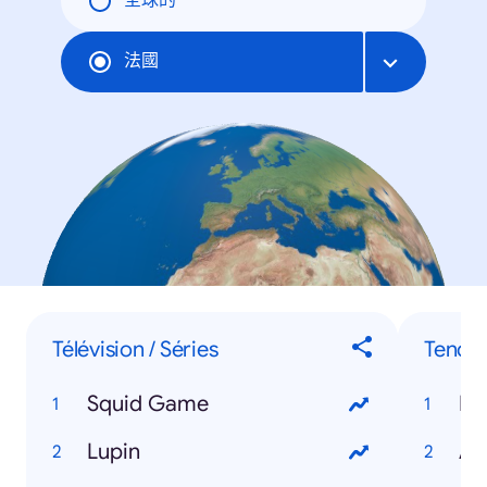
全球的
法國
Télévision / Séries
Tendan
Squid Game
Eu
Lupin
At