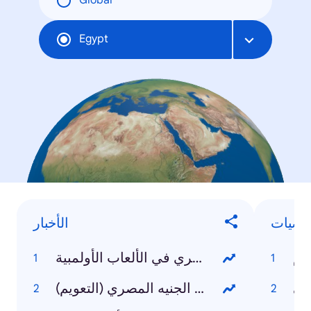
Global
Egypt
خصيات
الأخبار
عم
المنتخب المصري في الألعاب الأولمبية
لي
انخفاض قيمة الجنيه المصري (التعويم)